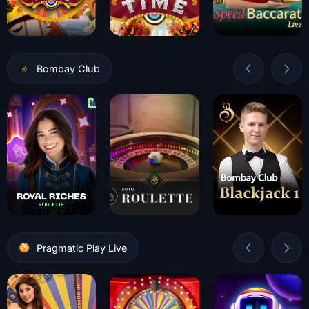
Bombay Club
Pragmatic Play Live