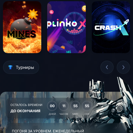
Турниры
ОСТАЛОСЬ ВРЕМЕНИ
00
11
55
55
ДО ОКОНЧАНИЯ
ДНЕЙ
ЧАСОВ
МИН
СЕК
ПОГОНЯ ЗА УРОВНЕМ. ЕЖЕНЕДЕЛЬНЫЙ