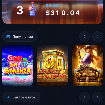
3
GRAND
3
.
$
3
1
0
0
4
Популярные
Быстрые игры